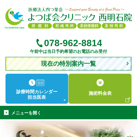
078-962-8814
午前中は当日予約希望のお電話のみ受付
現在の特別案内一覧
診療時間
カレンダー
施術
料金表
担当医表
メニューを
開く