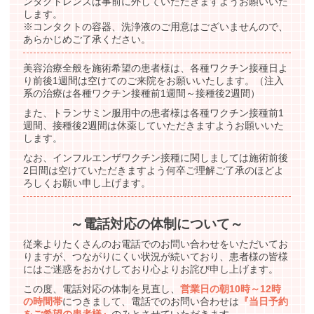
ンタクトレンズは事前に外していただきますようお願いいた
します。
※コンタクトの容器、洗浄液のご用意はございませんので、
あらかじめご了承ください。
美容治療全般を施術希望の患者様は、各種ワクチン接種日よ
り前後1週間は空けてのご来院をお願いいたします。（注入
系の治療は各種ワクチン接種前1週間～接種後2週間）
また、トランサミン服用中の患者様は各種ワクチン接種前1
週間、接種後2週間は休薬していただきますようお願いいた
します。
なお、インフルエンザワクチン接種に関しましては施術前後
2日間は空けていただきますよう何卒ご理解ご了承のほどよ
ろしくお願い申し上げます。
～電話対応の体制について～
従来よりたくさんのお電話でのお問い合わせをいただいてお
りますが、つながりにくい状況が続いており、患者様の皆様
にはご迷惑をおかけしており心よりお詫び申し上げます。
この度、電話対応の体制を見直し、
営業日の朝10時～12時
の時間帯
につきまして、電話でのお問い合わせは
『当日予約