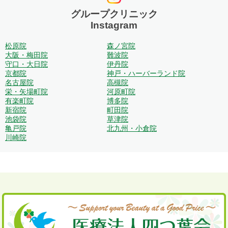
グループクリニック
Instagram
松原院
森ノ宮院
大阪・梅田院
難波院
守口・大日院
伊丹院
京都院
神戸・ハーバーランド院
名古屋院
高槻院
栄・矢場町院
河原町院
有楽町院
博多院
新宿院
町田院
池袋院
草津院
亀戸院
北九州・小倉院
川崎院